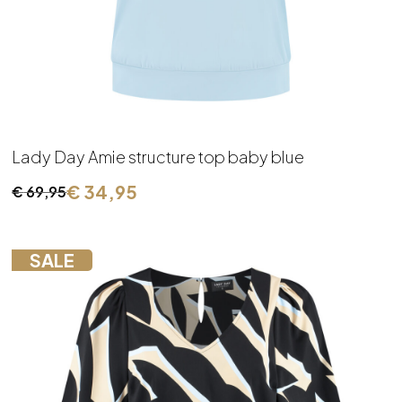
Lady Day Amie structure top baby blue
€
34,95
€
69,95
Oorspronkelijke
Huidige
prijs
prijs
was:
is:
SALE
€ 69,95.
€ 34,95.