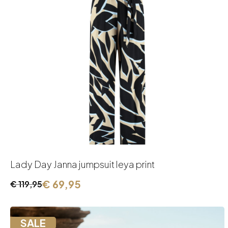
Lady Day Janna jumpsuit leya print
€
69,95
€
119,95
Oorspronkelijke
Huidige
prijs
prijs
was:
is:
SALE
€ 119,95.
€ 69,95.