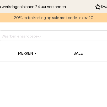
 werkdagen binnen 24 uur verzonden
Kwa
20% extra korting op sale met code: extra20
MERKEN
SALE
teerd