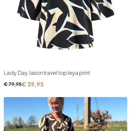
Lady Day Jason travel top leya print
€
39,95
€
79,95
Oorspronkelijke
Huidige
prijs
prijs
was:
is:
€ 79,95.
€ 39,95.