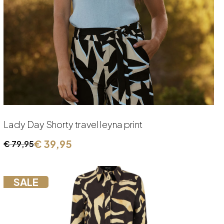
Lady Day Shorty travel leyna print
€
39,95
€
79,95
Oorspronkelijke
Huidige
prijs
prijs
was:
is:
SALE
€ 79,95.
€ 39,95.