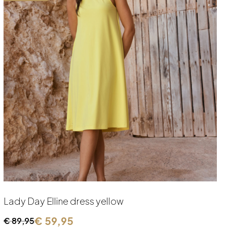
Lady Day Elline dress yellow
€
59,95
€
89,95
Oorspronkelijke
Huidige