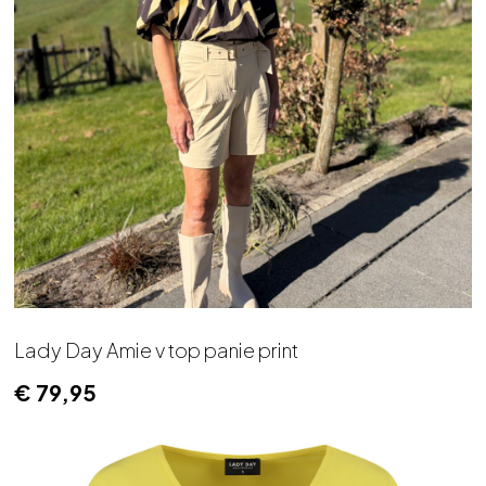
Lady Day Amie v top panie print
€
79,95