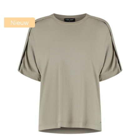
ste
Nieuw