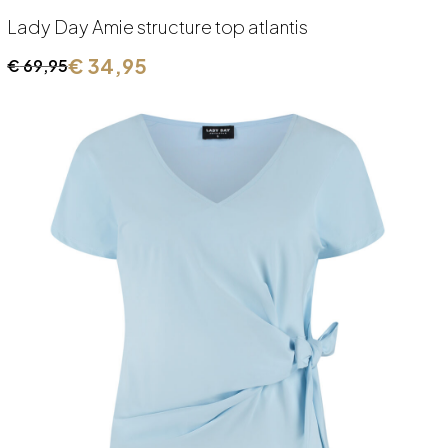
Lady Day Amie structure top atlantis
€
34,95
€
69,95
Oorspronkelijke
Huidige
prijs
prijs
was:
is:
€ 69,95.
€ 34,95.