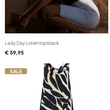
Lady Day Lorain top black
€
59,95
SALE