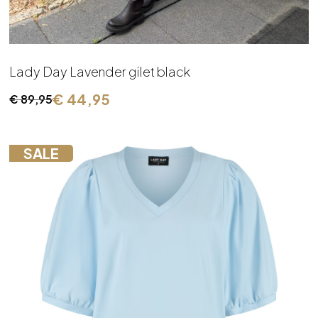
Lady Day Lavender gilet black
€
44,95
€
89,95
Oorspronkelijke
Huidige
prijs
prijs
was:
is:
SALE
€ 89,95.
€ 44,95.