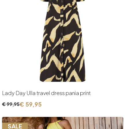
Lady Day Ulla travel dress pania print
€
59,95
€
99,95
Oorspronkelijke
Huidige
prijs
prijs
was:
is:
SALE
€ 99,95.
€ 59,95.