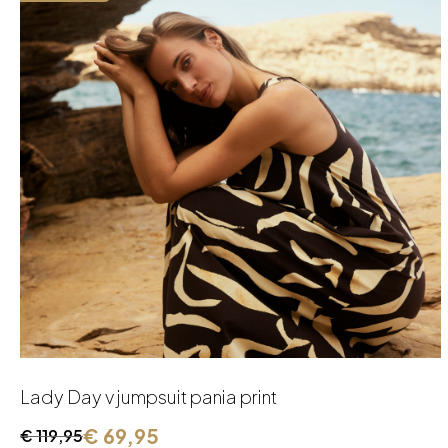
Lady Day v jumpsuit pania print
€
69,95
€
119,95
Oorspronkelijke
Huidige