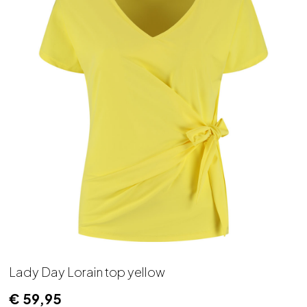
Lady Day Lorain top yellow
€
59,95