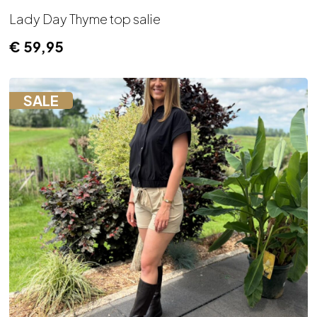
Lady Day Thyme top salie
€
59,95
SALE