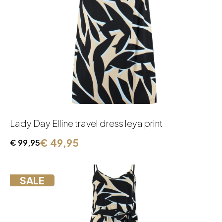
Lady Day Elline travel dress leya print
€
49,95
€
99,95
Oorspronkelijke
Huidige
prijs
prijs
was:
is:
SALE
€ 99,95.
€ 49,95.