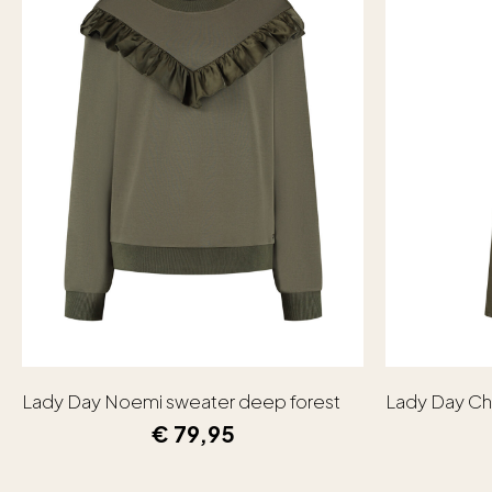
Lady Day Noemi sweater deep forest
Lady Day Ch
€
79,95