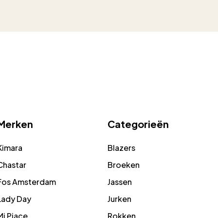
Merken
Categorieën
Kimara
Blazers
Chastar
Broeken
Fos Amsterdam
Jassen
Lady Day
Jurken
Mi Piace
Rokken