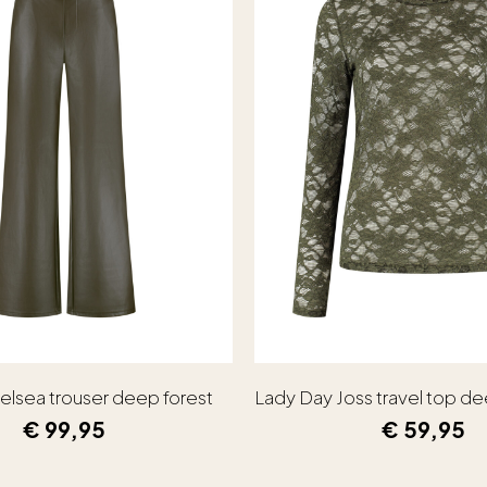
elsea trouser deep forest
Lady Day Joss travel top de
€
99,95
€
59,95