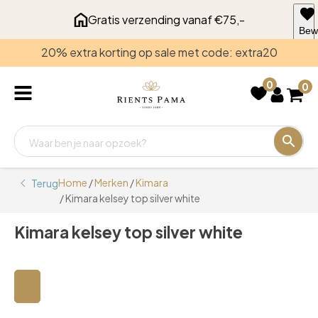
Gratis verzending vanaf €75,-
Bew
voo
20% extra korting op sale met code: extra20
late
0
0
Home
/
Merken
/
Kimara
Terug
/ Kimara kelsey top silver white
Kimara kelsey top silver white
🔍