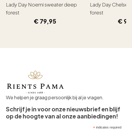
Lady Day Noemi sweater deep
Lady Day Chelsea
forest
forest
€
79,95
€
99
We helpen je graag persoonlijk bij al je vragen.
Schrijf je in voor onze nieuwsbrief en blijf
op de hoogte van al onze aanbiedingen!
*
indicates required