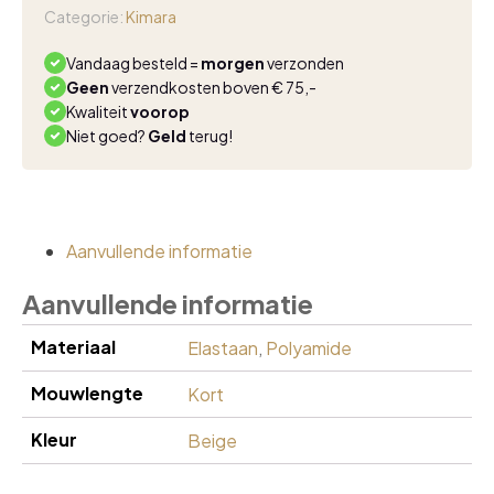
white
Categorie:
Kimara
aantal
Vandaag besteld =
morgen
verzonden
Geen
verzendkosten boven € 75,-
Kwaliteit
voorop
Niet goed?
Geld
terug!
Aanvullende informatie
Aanvullende informatie
Materiaal
Elastaan
,
Polyamide
Mouwlengte
Kort
Kleur
Beige