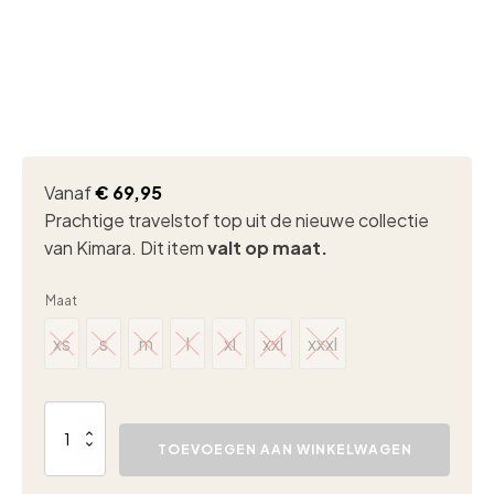
Vanaf
€
69,95
Prachtige travelstof top uit de nieuwe collectie
van Kimara. Dit item
valt op maat.
Maat
xs
s
m
l
xl
xxl
xxxl
xs
s
m
l
xl
xxl
xxxl
Kimara
kelsey
TOEVOEGEN AAN WINKELWAGEN
top
silver