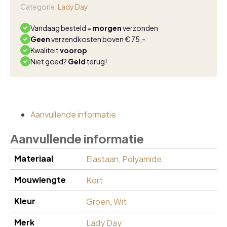
top
Categorie:
Lady Day
atlantis
aantal
Vandaag besteld =
morgen
verzonden
Geen
verzendkosten boven € 75,-
Kwaliteit
voorop
Niet goed?
Geld
terug!
Aanvullende informatie
Aanvullende informatie
Materiaal
Elastaan
,
Polyamide
Mouwlengte
Kort
Kleur
Groen
,
Wit
Merk
Lady Day