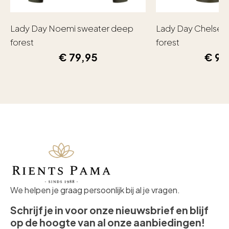
Lady Day Noemi sweater deep
Lady Day Chelsea
forest
forest
€
79,95
€
99
We helpen je graag persoonlijk bij al je vragen.
Schrijf je in voor onze nieuwsbrief en blijf
op de hoogte van al onze aanbiedingen!