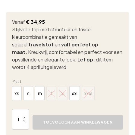
Vanaf
€
34,95
Stijlvolle top met structuur en frisse
kleurcombinatie gemaakt van
soepel
travelstof
en
valt perfect op
maat.
Kreukvrij, comfortabel en perfect voor een
opvallende en elegante look.
Let op:
dit item
wordt 4 april uitgeleverd
Maat
xs
s
m
l
xl
xxl
xxxl
xs
s
m
l
xl
xxl
xxxl
Lady
Day
TOEVOEGEN AAN WINKELWAGEN
Amie
structure