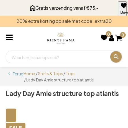
Gratis verzending vanaf €75,-
Bew
voo
20% extra korting op sale met code: extra20
late
0
0
Home
/
Shirts & Tops
/
Tops
Terug
/ Lady Day Amie structure top atlantis
Lady Day Amie structure top atlantis
🔍
SALE