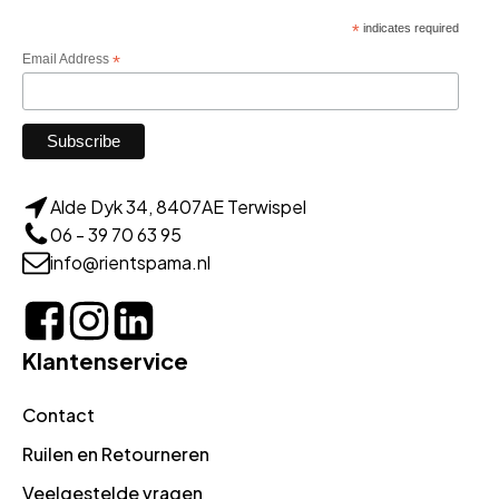
*
indicates required
Email Address
*
Alde Dyk 34, 8407AE Terwispel
06 - 39 70 63 95
info@rientspama.nl
Klantenservice
Contact
Ruilen en Retourneren
Veelgestelde vragen