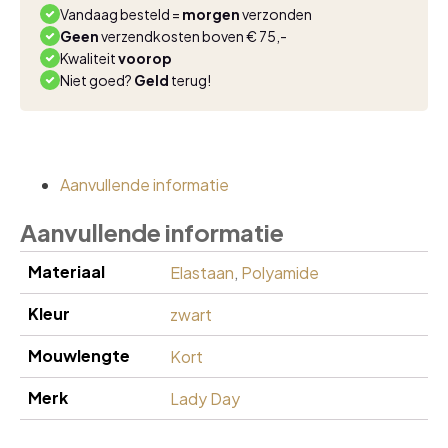
Vandaag besteld =
morgen
verzonden
Geen
verzendkosten boven € 75,-
Kwaliteit
voorop
Niet goed?
Geld
terug!
Aanvullende informatie
Aanvullende informatie
Materiaal
Elastaan
,
Polyamide
Kleur
zwart
Mouwlengte
Kort
Merk
Lady Day