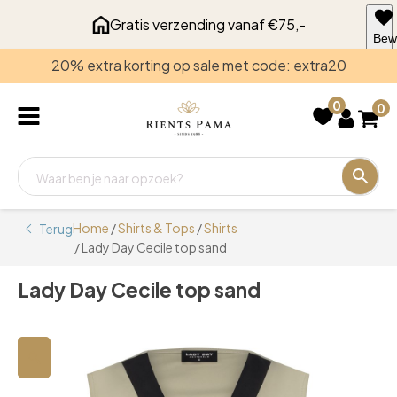
Gratis verzending vanaf €75,-
Bew
voo
20% extra korting op sale met code: extra20
late
0
0
Home
/
Shirts & Tops
/
Shirts
Terug
/ Lady Day Cecile top sand
Lady Day Cecile top sand
🔍