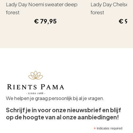
Lady Day Noemi sweater deep
Lady Day Chelsea
forest
forest
€
79,95
€
99
We helpen je graag persoonlijk bij al je vragen.
Schrijf je in voor onze nieuwsbrief en blijf
op de hoogte van al onze aanbiedingen!
*
indicates required