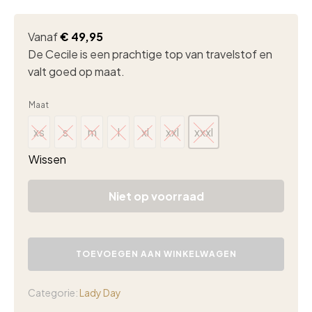
Vanaf
€
49,95
De Cecile is een prachtige top van travelstof en
valt goed op maat.
Maat
xs
s
m
l
xl
xxl
xxxl
xs
s
m
l
xl
xxl
xxxl
Wissen
Niet op voorraad
Lady
Day
TOEVOEGEN AAN WINKELWAGEN
Cecile
top
sand
Categorie:
Lady Day
aantal