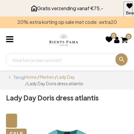
Gratis verzending vanaf €75,-
Bew
voo
20% extra korting op sale met code: extra20
late
0
0
Home
/
Merken
/
Lady Day
Terug
/ Lady Day Doris dress atlantis
Lady Day Doris dress atlantis
🔍
SALE