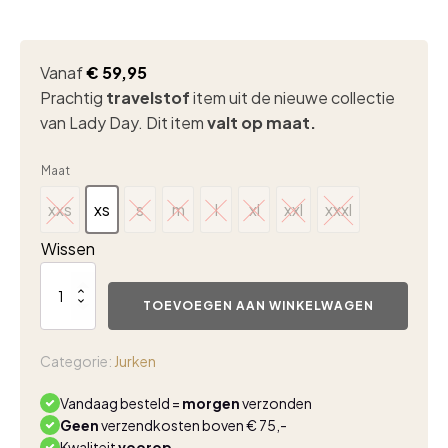
Vanaf
€
59,95
Prachtig
travelstof
item uit de nieuwe collectie
van Lady Day. Dit item
valt op maat.
Maat
xxs
xs
s
m
l
xl
xxl
xxxl
xxs
xs
s
m
l
xl
xxl
xxxl
Wissen
Lady
Day
TOEVOEGEN AAN WINKELWAGEN
Doris
dress
atlantis
Categorie:
Jurken
aantal
Vandaag besteld =
morgen
verzonden
Geen
verzendkosten boven € 75,-
Kwaliteit
voorop