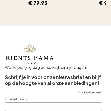
€
79,95
€
99
We helpen je graag persoonlijk bij al je vragen.
Schrijf je in voor onze nieuwsbrief en blijf
op de hoogte van al onze aanbiedingen!
*
indicates required
Email Address
*