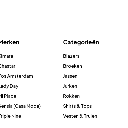
Merken
Categorieën
Kimara
Blazers
Chastar
Broeken
Fos Amsterdam
Jassen
Lady Day
Jurken
Mi Piace
Rokken
Sensia (Casa Moda)
Shirts & Tops
Triple Nine
Vesten & Truien