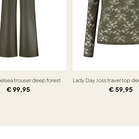
elsea trouser deep forest
Lady Day Joss travel top de
€
99,95
€
59,95