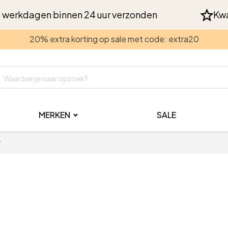
 werkdagen binnen 24 uur verzonden
Kwa
20% extra korting op sale met code: extra20
MERKEN
SALE
w