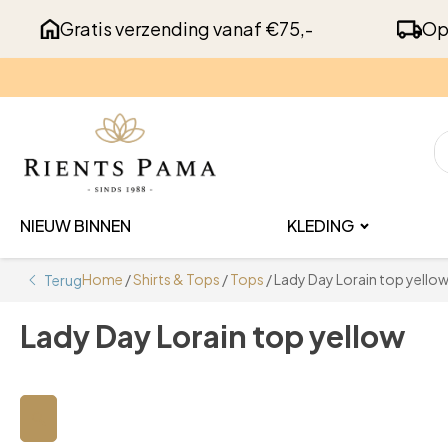
Gratis verzending vanaf €75,-
Op
NIEUW BINNEN
KLEDING
Home
/
Shirts & Tops
/
Tops
/ Lady Day Lorain top yello
Terug
Lady Day Lorain top yellow
🔍