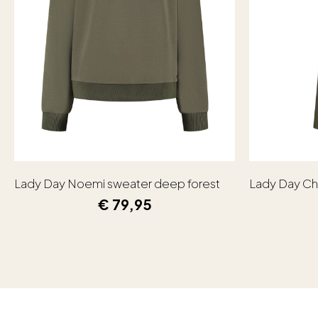
Lady Day Noemi sweater deep forest
Lady Day Ch
€
79,95