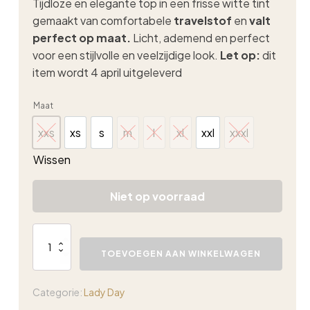
Tijdloze en elegante top in een frisse witte tint
gemaakt van comfortabele
travelstof
en
valt
perfect op maat.
Licht, ademend en perfect
voor een stijlvolle en veelzijdige look.
Let op:
dit
item wordt 4 april uitgeleverd
Maat
xxs
xs
s
m
l
xl
xxl
xxxl
xxs
xs
s
m
l
xl
xxl
xxxl
Wissen
Niet op voorraad
Lady
Day
TOEVOEGEN AAN WINKELWAGEN
Lorain
top
yellow
Categorie:
Lady Day
aantal