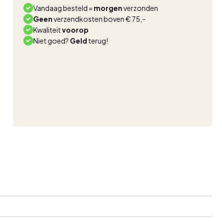
Vandaag besteld =
morgen
verzonden
Geen
verzendkosten boven € 75,-
Kwaliteit
voorop
Niet goed?
Geld
terug!