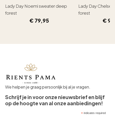
Lady Day Noemi sweater deep
Lady Day Chelsea
forest
forest
€
79,95
€
99
We helpen je graag persoonlijk bij al je vragen.
Schrijf je in voor onze nieuwsbrief en blijf
op de hoogte van al onze aanbiedingen!
*
indicates required