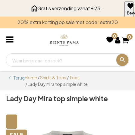
Gratis verzending vanaf €75,-
Bew
voo
20% extra korting op sale met code: extra20
late
0
0
Home
/
Shirts & Tops
/
Tops
Terug
/ Lady Day Mira top simple white
Lady Day Mira top simple white
🔍
SALE