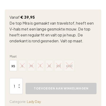
Vanaf
€
39,95
De top Mira is gemaakt van travelstof, heeft een
V-hals met een lange gesmokte mouw. D
e top
heeft een regular fit en valt op je heup.
De
onderkant is rond gesneden. Valt op maat.
Maat
xs
s
m
l
xl
xxl
xxxl
xs
s
m
l
xl
xxl
xxxl
Lady
Day
TOEVOEGEN AAN WINKELWAGEN
Mira
top
simple
Categorie:
Lady Day
white