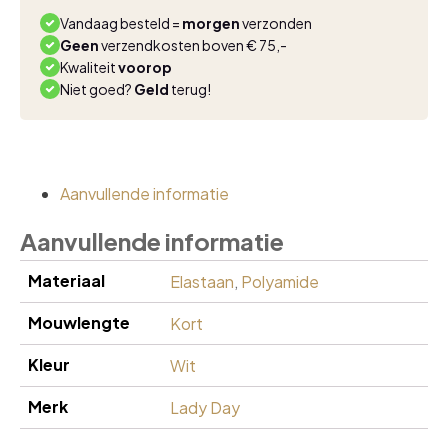
aantal
Vandaag besteld =
morgen
verzonden
Geen
verzendkosten boven € 75,-
Kwaliteit
voorop
Niet goed?
Geld
terug!
Aanvullende informatie
Aanvullende informatie
Materiaal
Elastaan
,
Polyamide
Mouwlengte
Kort
Kleur
Wit
Merk
Lady Day