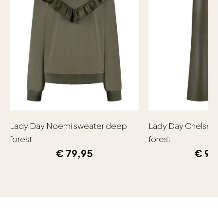
Lady Day Noemi sweater deep
Lady Day Chelsea
forest
forest
€
79,95
€
99