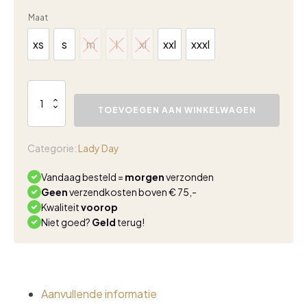
Maat
xs
s
m
l
xl
xxl
xxxl
xs
s
m
l
xl
xxl
xxxl
Lady
Day
TOEVOEGEN AAN WINKELWAGEN
Naomi
LS
blouse
Categorie:
Lady Day
champagne
aantal
Vandaag besteld =
morgen
verzonden
Geen
verzendkosten boven € 75,-
Kwaliteit
voorop
Niet goed?
Geld
terug!
Aanvullende informatie