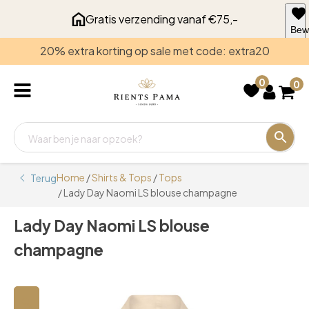
Gratis verzending vanaf €75,-
Bew
voo
20% extra korting op sale met code: extra20
late
0
0
Home
/
Shirts & Tops
/
Tops
Terug
/ Lady Day Naomi LS blouse champagne
Lady Day Naomi LS blouse
champagne
🔍