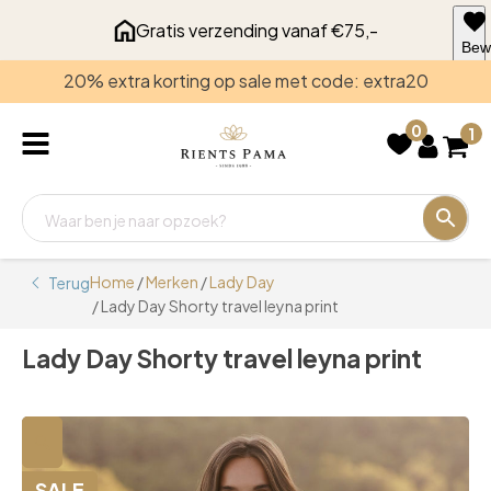
Gratis verzending vanaf €75,-
Bew
voo
20% extra korting op sale met code: extra20
late
0
1
Home
/
Merken
/
Lady Day
Terug
/ Lady Day Shorty travel leyna print
Lady Day Shorty travel leyna print
🔍
SALE