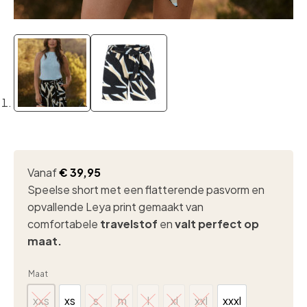
Vanaf
€
39,95
Speelse short met een flatterende pasvorm en
opvallende Leya print gemaakt van
comfortabele
travelstof
en
valt perfect op
maat.
Maat
xxs
xs
s
m
l
xl
xxl
xxxl