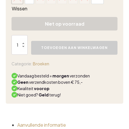
xxs
xs
s
m
l
xl
xxl
xxxl
Wissen
Niet op voorraad
Lady
Day
TOEVOEGEN AAN WINKELWAGEN
Shorty
travel
leyna
Categorie:
Broeken
print
aantal
Vandaag besteld =
morgen
verzonden
Geen
verzendkosten boven € 75,-
Kwaliteit
voorop
Niet goed?
Geld
terug!
Aanvullende informatie