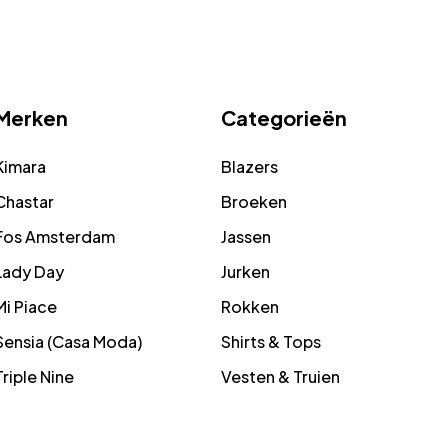
Merken
Categorieën
Kimara
Blazers
Chastar
Broeken
Fos Amsterdam
Jassen
Lady Day
Jurken
Mi Piace
Rokken
Sensia (Casa Moda)
Shirts & Tops
Triple Nine
Vesten & Truien