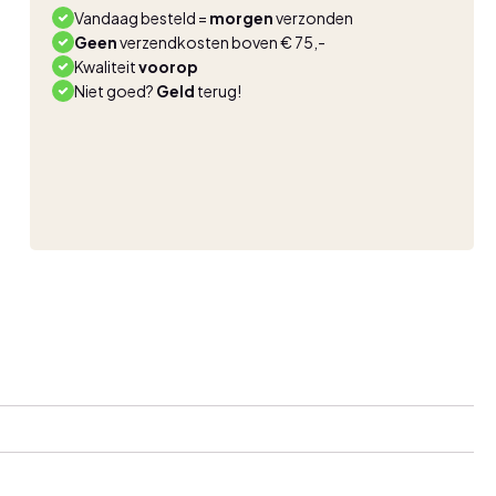
Vandaag besteld =
morgen
verzonden
Geen
verzendkosten boven € 75,-
Kwaliteit
voorop
Niet goed?
Geld
terug!