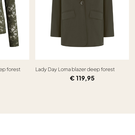
ep forest
Lady Day Lorna blazer deep forest
€
119,95