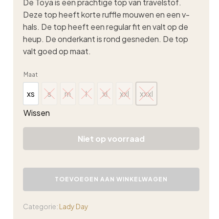
De Toya is een prachtige top van travelstof.
Deze top heeft korte ruffle mouwen en een v-
hals. De top heeft een regular fit en valt op de
heup.
De onderkant is rond gesneden. De top
valt goed op maat.
Maat
xs
s
m
l
xl
xxl
xxxl
xs
s
m
l
xl
xxl
xxxl
Wissen
Niet op voorraad
Lady
Day
TOEVOEGEN AAN WINKELWAGEN
Toya
shirt
zwart
Categorie:
Lady Day
aantal