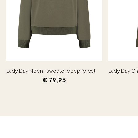
Lady Day Noemi sweater deep forest
Lady Day Ch
€
79,95