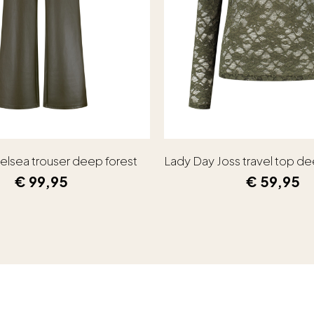
elsea trouser deep forest
Lady Day Joss travel top de
€
99,95
€
59,95