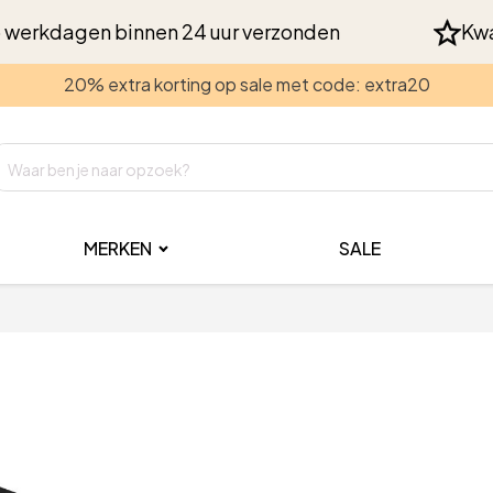
 werkdagen binnen 24 uur verzonden
Kwa
20% extra korting op sale met code: extra20
MERKEN
SALE