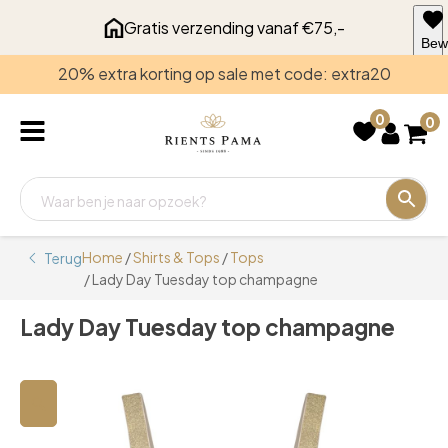
Gratis verzending vanaf €75,-
Bew
voo
20% extra korting op sale met code: extra20
late
0
0
Home
/
Shirts & Tops
/
Tops
Terug
/ Lady Day Tuesday top champagne
Lady Day Tuesday top champagne
🔍