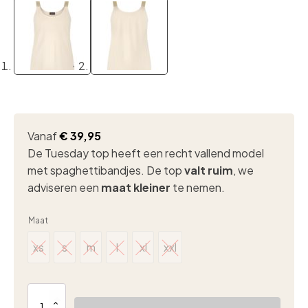
Vanaf
€
39,95
De Tuesday top heeft een recht vallend model
met spaghettibandjes. De top
valt ruim
, we
adviseren een
maat kleiner
te nemen.
Maat
xs
s
m
l
xl
xxl
xs
s
m
l
xl
xxl
Lady