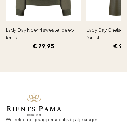
Lady Day Noemi sweater deep
Lady Day Chelsea
forest
forest
€
79,95
€
99
We helpen je graag persoonlijk bij al je vragen.