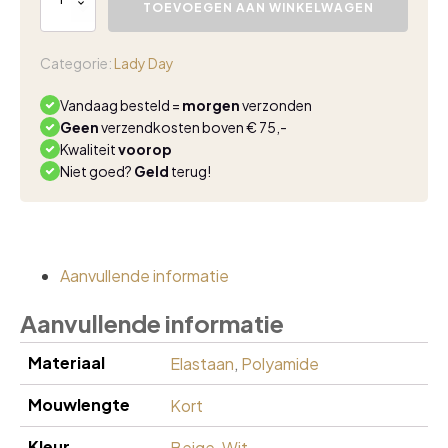
Day
TOEVOEGEN AAN WINKELWAGEN
Tuesday
top
champagne
Categorie:
Lady Day
aantal
Vandaag besteld =
morgen
verzonden
Geen
verzendkosten boven € 75,-
Kwaliteit
voorop
Niet goed?
Geld
terug!
Aanvullende informatie
Aanvullende informatie
Materiaal
Elastaan
,
Polyamide
Mouwlengte
Kort
Kleur
Beige
,
Wit