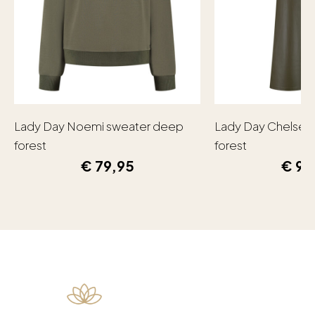
Lady Day Noemi sweater deep
Lady Day Chelsea
forest
forest
€
79,95
€
99