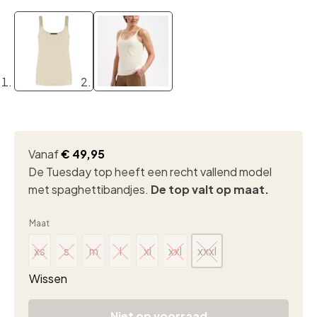
Vanaf
€
49,95
De Tuesday top heeft een recht vallend model
met spaghettibandjes.
De top valt op maat.
Maat
xs
s
m
l
xl
xxl
xxxl
xs
s
m
l
xl
xxl
xxxl
Wissen
Niet op voorraad