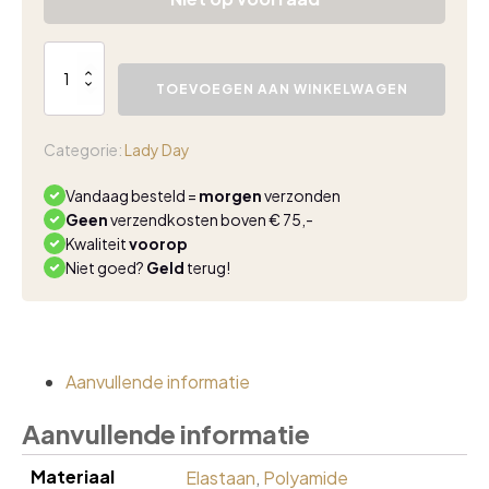
Lady
Day
TOEVOEGEN AAN WINKELWAGEN
Tuesday
top
cream
Categorie:
Lady Day
aantal
Vandaag besteld =
morgen
verzonden
Geen
verzendkosten boven € 75,-
Kwaliteit
voorop
Niet goed?
Geld
terug!
Aanvullende informatie
Aanvullende informatie
Materiaal
Elastaan
,
Polyamide