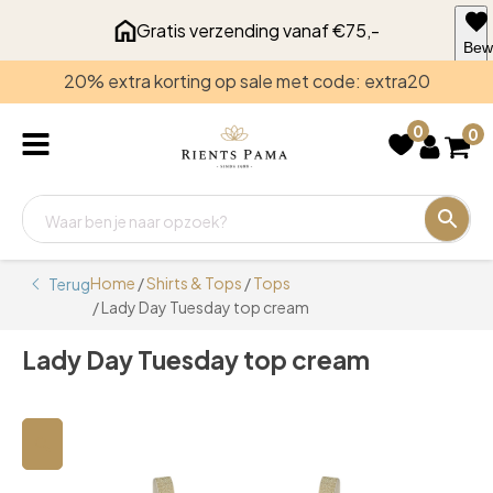
Gratis verzending vanaf €75,-
Bew
voo
20% extra korting op sale met code: extra20
late
0
0
Home
/
Shirts & Tops
/
Tops
Terug
/ Lady Day Tuesday top cream
Lady Day Tuesday top cream
🔍