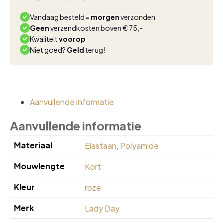
pink
aantal
Vandaag besteld =
morgen
verzonden
Geen
verzendkosten boven € 75,-
Kwaliteit
voorop
Niet goed?
Geld
terug!
Aanvullende informatie
Aanvullende informatie
Materiaal
Elastaan
,
Polyamide
Mouwlengte
Kort
Kleur
roze
Merk
Lady Day