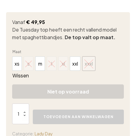
Vanaf
€
49,95
De Tuesday top heeft een recht vallend model
met spaghettibandjes.
De top valt op maat.
Maat
xs
s
m
l
xl
xxl
xxxl
xs
s
m
l
xl
xxl
xxxl
Wissen
Niet op voorraad
Lady
Day
TOEVOEGEN AAN WINKELWAGEN
Tuesday
top
sweet
Categorie:
Lady Day