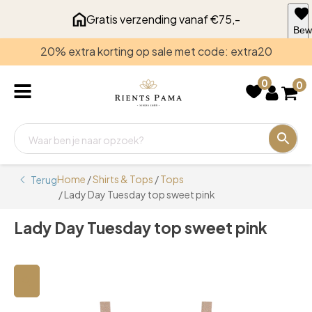
Gratis verzending vanaf €75,-
Bew
voo
20% extra korting op sale met code: extra20
late
0
0
Home
/
Shirts & Tops
/
Tops
Terug
/ Lady Day Tuesday top sweet pink
Lady Day Tuesday top sweet pink
🔍