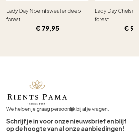
Lady Day Noemi sweater deep
Lady Day Chelsea
forest
forest
€
79,95
€
99
We helpen je graag persoonlijk bij al je vragen.
Schrijf je in voor onze nieuwsbrief en blijf
op de hoogte van al onze aanbiedingen!