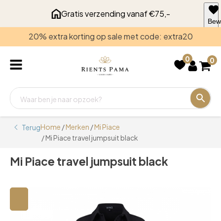
Gratis verzending vanaf €75,-
Bew
voo
20% extra korting op sale met code: extra20
late
0
0
Home
/
Merken
/
Mi Piace
Terug
/ Mi Piace travel jumpsuit black
Mi Piace travel jumpsuit black
🔍