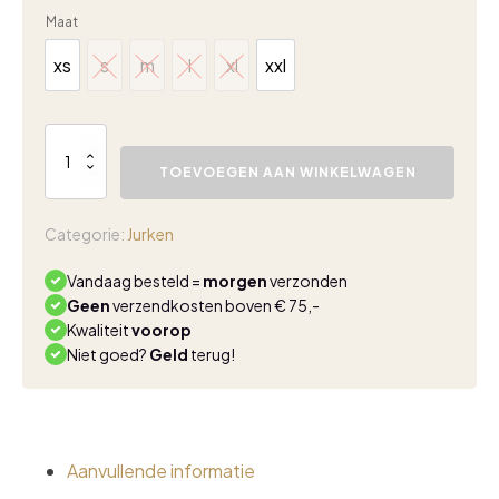
Maat
xs
s
m
l
xl
xxl
xs
s
m
l
xl
xxl
Mi
Piace
TOEVOEGEN AAN WINKELWAGEN
travel
jumpsuit
black
Categorie:
Jurken
aantal
Vandaag besteld =
morgen
verzonden
Geen
verzendkosten boven € 75,-
Kwaliteit
voorop
Niet goed?
Geld
terug!
Aanvullende informatie