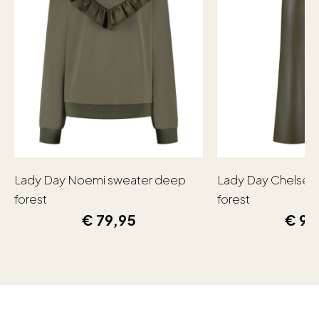
Lady Day Noemi sweater deep
Lady Day Chelsea
forest
forest
€
79,95
€
99