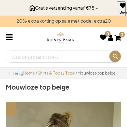
Gratis verzending vanaf €75,-
Bew
voo
20% extra korting op sale met code: extra20
late
0
0
Home
/
Shirts & Tops
/
Tops
/ Mouwloze top beige
Terug
Mouwloze top beige
🔍