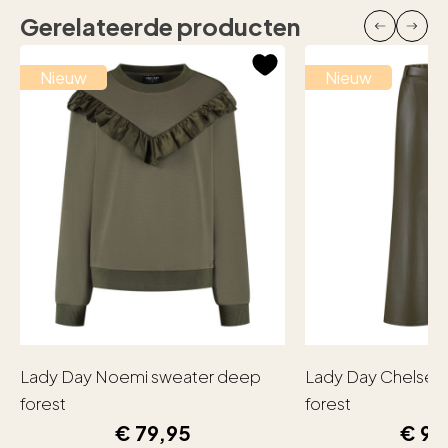
Gerelateerde producten
Nieuw
Nieuw
Lady Day Noemi sweater deep
Lady Day Chelsea
forest
forest
€
79,95
€
99