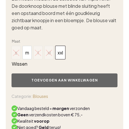
De doorknoop blouse met blinde sluiting heeft
een opstaand boord met één goudkleurig
zichtbaar knoopje in een bloempje. De blouse valt
goed op maat.
Maat
s
m
l
xl
xxl
s
m
l
xl
xxl
Wissen
Triple
Nine
TOEVOEGEN AAN WINKELWAGEN
travel
blouse
meggie
Categorie:
Blouses
navy
aantal
Vandaag besteld =
morgen
verzonden
Geen
verzendkosten boven € 75,-
Kwaliteit
voorop
Niet goed?
Geld
terug!