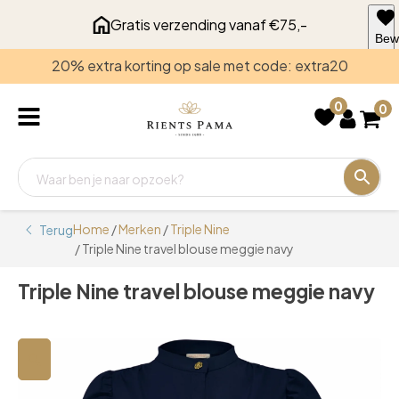
Gratis verzending vanaf €75,-
Bew
voo
20% extra korting op sale met code: extra20
late
0
0
Home
/
Merken
/
Triple Nine
Terug
/ Triple Nine travel blouse meggie navy
Triple Nine travel blouse meggie navy
🔍