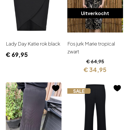
Uitverkocht
Lady Day Katie rok black
Fos jurk Marie tropical
zwart
€
69,95
Oorspronkelijk
Huidige
€
64,95
prijs
prijs
€
34,95
was:
is:
€ 64,95.
€ 34,95.
SALE