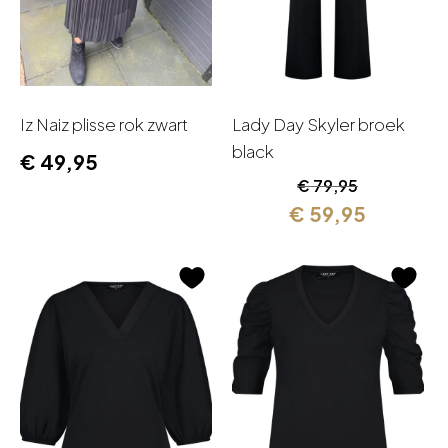
Iz Naiz plisse rok zwart
Lady Day Skyler broek
black
€
49,95
Oorspronkelijk
Huidige
€
79,95
prijs
prijs
€
59,95
was:
is:
€ 79,95.
€ 59,95.