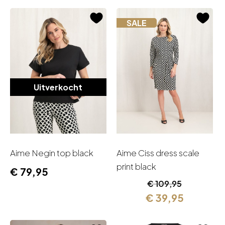
SALE
Uitverkocht
Aime Negin top black
Aime Ciss dress scale
print black
€
79,95
Oorspronkelijk
Huidige
€
109,95
prijs
prijs
€
39,95
was:
is:
€ 109,95.
€ 39,95.