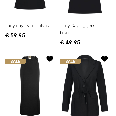
Lady day Liv top black
Lady Day Tigger shirt
black
€
59,95
€
49,95
SALE
SALE