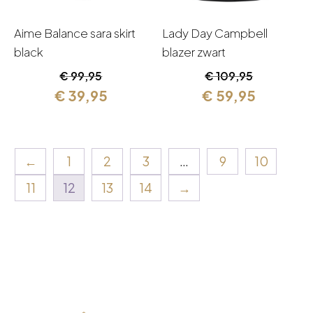
Aime Balance sara skirt
Lady Day Campbell
black
blazer zwart
Oorspronkelijke
Huidige
Oorspronkelijk
Huidige
€
99,95
€
109,95
prijs
prijs
prijs
prijs
€
39,95
€
59,95
was:
is:
was:
is:
€ 99,95.
€ 39,95.
€ 109,95.
€ 59,95.
←
1
2
3
…
9
10
11
12
13
14
→