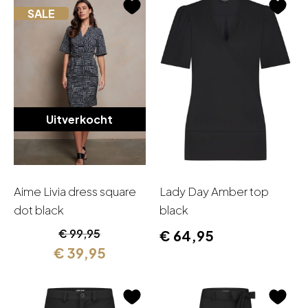
SALE
Uitverkocht
Aime Livia dress square
Lady Day Amber top
dot black
black
Oorspronkelijke
Huidige
€
99,95
€
64,95
prijs
prijs
€
39,95
was:
is:
€ 99,95.
€ 39,95.