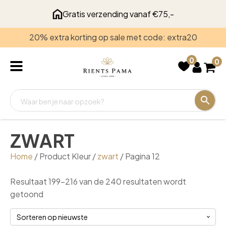
Gratis verzending vanaf €75,-
20% extra korting op sale met code: extra20
Recent
bekeken
0
0
ZWART
Home
/ Product Kleur /
zwart
/ Pagina 12
Resultaat 199–216 van de 240 resultaten wordt
Gesorteerd
getoond
op
nieuwste