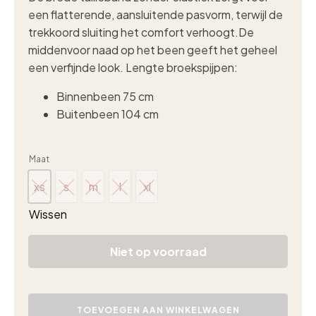
een flatterende, aansluitende pasvorm, terwijl de
trekkoord sluiting het comfort verhoogt.De
middenvoor naad op het been geeft het geheel
een verfijnde look. Lengte broekspijpen:
Binnenbeen 75 cm
Buitenbeen 104 cm
Maat
xs
s
m
l
xl
xs
s
m
l
xl
Wissen
Niet op voorraad
Triple
Nine
TOEVOEGEN AAN WINKELWAGEN