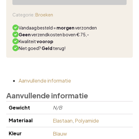
travel
broek
groen
Categorie:
Broeken
aantal
Vandaag besteld =
morgen
verzonden
Geen
verzendkosten boven € 75,-
Kwaliteit
voorop
Niet goed?
Geld
terug!
Aanvullende informatie
Aanvullende informatie
Gewicht
N/B
Materiaal
Elastaan
,
Polyamide
Kleur
Blauw