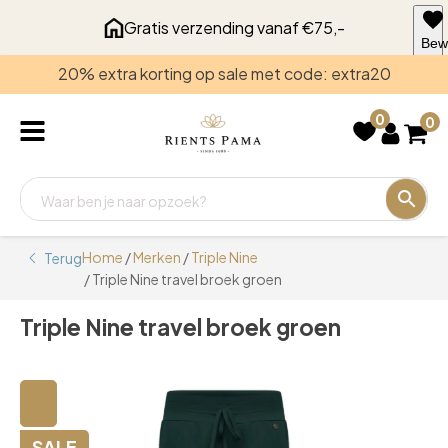
Gratis verzending vanaf €75,-
Bew
voo
20% extra korting op sale met code: extra20
late
0
0
Home
/
Merken
/
Triple Nine
Terug
/ Triple Nine travel broek groen
Triple Nine travel broek groen
🔍
SALE