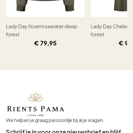
Lady Day Noemi sweater deep
Lady Day Chelsea
forest
forest
€
79,95
€
99
We helpen je graag persoonlijk bij al je vragen.
Schrijf je in voor onze nieuwsbrief en blijf